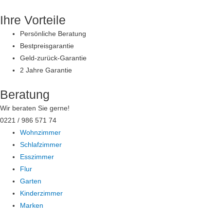
Zum
Ihre Vorteile
Inhalt
springen
Persönliche Beratung
Bestpreisgarantie
Geld-zurück-Garantie
2 Jahre Garantie
Beratung
Wir beraten Sie gerne!
0221 / 986 571 74
Wohnzimmer
Schlafzimmer
Esszimmer
Flur
Garten
Kinderzimmer
Marken