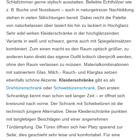
Schlafzimmer gerne stylisch ausstatten. Beliebte Echthölzer wie
z. B. Buche und Nussbaum – auch in naturgetreuer Nachbildung
stehen in vielen Stilrichtungen bereit. Dabei reicht die Palette
von naturbelassen über lasiert bis hin zu lackiert in Hochglanz.
Sehr edel wirken Kleiderschränke in der hochglänzenden
Variante in weiß und schwarz, gerne auch mit Spiegeleinsätzen
kombiniert. Zum einen macht es den Raum optisch größer, zu
anderen kann direkt das eigene Outfit kritisch überprüft werden,
ohne den Raum verlassen zu müssen. Materialkombinationen
mit satiniertem Glas, Milch,- Rauch- und Klarglas setzen
ebenfalls schöne Akzente.
Kleiderschränke
gibt es als
Drehtürenschrank
oder
Schwebtürenschrank
. Den ersten
Schranktyp kennt man schon seit langer Zeit – er öffnet sich
kreisrund nach vorne. Der Schrank mit Schiebetüren ist die
technisch jüngere Alternative. Diese Kleiderschränke punkten
mit langlebigen Beschlägen und einer angenehmen
Türdämpfung. Die Türen öffnen sich hier Platz sparend zur
Seite, dies geschieht sehr leise und komfortabel. Für eine