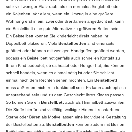
sehr viel weniger Platz raubt als ein normales Singlebett oder
ein Kojenbett. Vor allem, wenn ein Umzug in eine größere
Wohnung erst in ein, zwei oder drei Jahren angedacht ist, kann
ein Beistellbett eine gute Alternative zu größeren Betten sein.
Ein Beistellbett können Sie kinderleicht direkt neben Ihr
Doppelbett platzieren. Viele
Beistellbetten
sind einerseits
geöffnet oder können mit wenigen Handgriffen geöffnet werden,
sodass ein Beistellbett nötigenfalls auch schnellen Kontakt zu
Ihrem Kind bedeutet, ob es hustet oder Hunger hat, Sie können
schnell handeln, wenn es einmal nötig ist oder Sie schlicht
einmal nach dem Rechten sehen möchten. Ein
Beistellbett
muss außerdem nicht rein funktionell sein. Es kann auch optisch
ansprechend sein und zu dem Geschlecht Ihres Kindes passen.
So können Sie ein
Beistellbett
auch als Himmelbett auswählen.
Die Stoffe hierfür sind vielfältig: wolkiger Himmel, rosafarbene
Sterne oder Bären als Motive lassen eine individuelle Gestaltung
der Beistellbetten zu.
Beistellbetten
können zudem mit kleinen
Bettkästen gewählt werden, in denen Sie wichtige Utensilien wie