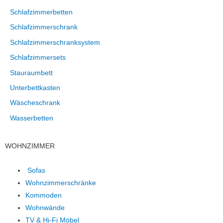
Schlafzimmerbetten
Schlafzimmerschrank
Schlafzimmerschranksystem
Schlafzimmersets
Stauraumbett
Unterbettkasten
Wäscheschrank
Wasserbetten
WOHNZIMMER
Sofas
Wohnzimmerschränke
Kommoden
Wohnwände
TV & Hi-Fi Möbel