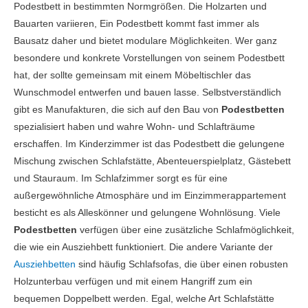
Podestbett in bestimmten Normgrößen. Die Holzarten und
Bauarten variieren, Ein Podestbett kommt fast immer als
Bausatz daher und bietet modulare Möglichkeiten. Wer ganz
besondere und konkrete Vorstellungen von seinem Podestbett
hat, der sollte gemeinsam mit einem Möbeltischler das
Wunschmodel entwerfen und bauen lasse. Selbstverständlich
gibt es Manufakturen, die sich auf den Bau von
Podestbetten
spezialisiert haben und wahre Wohn- und Schlafträume
erschaffen. Im Kinderzimmer ist das Podestbett die gelungene
Mischung zwischen Schlafstätte, Abenteuerspielplatz, Gästebett
und Stauraum. Im Schlafzimmer sorgt es für eine
außergewöhnliche Atmosphäre und im Einzimmerappartement
besticht es als Alleskönner und gelungene Wohnlösung. Viele
Podestbetten
verfügen über eine zusätzliche Schlafmöglichkeit,
die wie ein Ausziehbett funktioniert. Die andere Variante der
Ausziehbetten
sind häufig Schlafsofas, die über einen robusten
Holzunterbau verfügen und mit einem Hangriff zum ein
bequemen Doppelbett werden. Egal, welche Art Schlafstätte