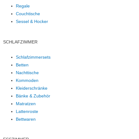
Regale
Couchtische
Sessel & Hocker
SCHLAFZIMMER
Schlafzimmersets
Betten
Nachttische
Kommoden
Kleiderschränke
Bänke & Zubehör
Matratzen
Lattenroste
Bettwaren