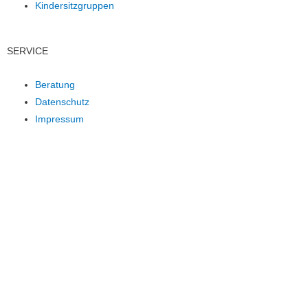
Kindersitzgruppen
SERVICE
Beratung
Datenschutz
Impressum