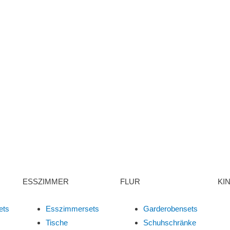
ESSZIMMER
FLUR
KI
ets
Esszimmersets
Garderobensets
Tische
Schuhschränke