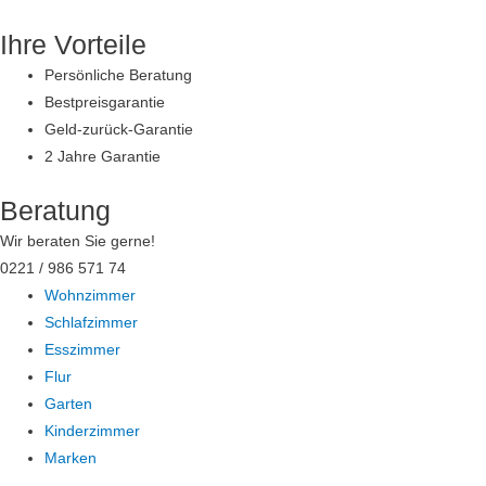
Zum
Ihre Vorteile
Inhalt
springen
Persönliche Beratung
Bestpreisgarantie
Geld-zurück-Garantie
2 Jahre Garantie
Beratung
Wir beraten Sie gerne!
0221 / 986 571 74
Wohnzimmer
Schlafzimmer
Esszimmer
Flur
Garten
Kinderzimmer
Marken