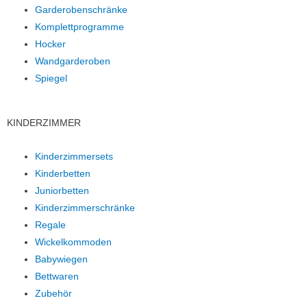
Garderobenschränke
Komplettprogramme
Hocker
Wandgarderoben
Spiegel
KINDERZIMMER
Kinderzimmersets
Kinderbetten
Juniorbetten
Kinderzimmerschränke
Regale
Wickelkommoden
Babywiegen
Bettwaren
Zubehör