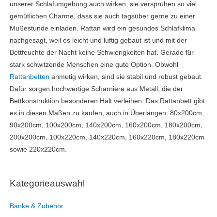
unserer Schlafumgebung auch wirken, sie versprühen so viel
gemütlichen Charme, dass sie auch tagsüber gerne zu einer
Mußestunde einladen. Rattan wird ein gesundes Schlafklima
nachgesagt, weil es leicht und luftig gebaut ist und mit der
Bettfeuchte der Nacht keine Schwierigkeiten hat. Gerade für
stark schwitzende Menschen eine gute Option. Obwohl
Rattanbetten
anmutig wirken, sind sie stabil und robust gebaut.
Dafür sorgen hochwertige Scharniere aus Metall, die der
Bettkonstruktion besonderen Halt verleihen. Das Rattanbett gibt
es in diesen Maßen zu kaufen, auch in Überlängen: 80x200cm,
90x200cm, 100x200cm, 140x200cm, 160x200cm, 180x200cm,
200x200cm, 100x220cm, 140x220cm, 160x220cm, 180x220cm
sowie 220x220cm.
Kategorieauswahl
Bänke & Zubehör