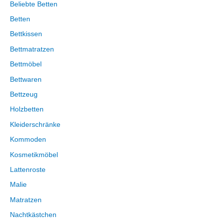
Beliebte Betten
Betten
Bettkissen
Bettmatratzen
Bettmöbel
Bettwaren
Bettzeug
Holzbetten
Kleiderschränke
Kommoden
Kosmetikmöbel
Lattenroste
Malie
Matratzen
Nachtkästchen