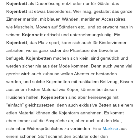
Kojenbett
als Dauerlösung nutzt oder nur für Gäste, das
Kojenbett
ist etwas Besonderes. Wer mag, gestaltet das ganze
Zimmer maritim, mit blauen Wänden, maritimen Accessoires,
wie Muscheln, Möwen auf Ständern etc., und so erwacht man in
seinem
Kojenbett
erfrischt und unternehmungslustig. Ein
Kojenbett
, das Platz spart, kann sich auch für Kinderzimmer
anbieten, wo es ganz sicher die Phantasie der Bewohner
beflügelt.
Kojenbetten
machen sich klein, sind gemütlich und
werden sicher nie aus der Mode kommen. Denn auch wenn viel
gereist wird: auch zuhause wollen Abenteuer bestanden
werden, und solche Kojenbetten mit rustikalem Bettzeug, Kissen
aus einem festen Material wie Köper, können bei diesen
Illusionen helfen.
Kojenbetten
sind aber keineswegs mit
“einfach” gleichzusetzen, denn auch exklusive Betten aus einem
edlen Material können die Kojenform annehmen. Es kommt
eben immer auf die Ansprüche an, aber auch auf den Mut,
scheinbar Widersprüchliches zu verbinden. Eine
Markise
aus
einem schönen Stoff schirmt den Schläfer oder den