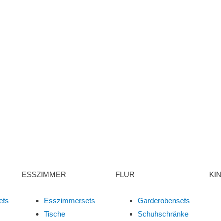
ESSZIMMER
FLUR
KI
ets
Esszimmersets
Garderobensets
Tische
Schuhschränke