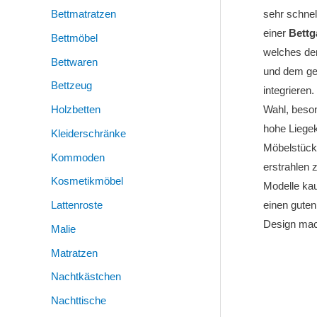
Bettmatratzen
sehr schnel
einer
Bettg
Bettmöbel
welches den
Bettwaren
und dem ge
Bettzeug
integrieren
Holzbetten
Wahl, beson
hohe Liege
Kleiderschränke
Möbelstück 
Kommoden
erstrahlen 
Kosmetikmöbel
Modelle kau
Lattenroste
einen guten
Design mac
Malie
Matratzen
Nachtkästchen
Nachttische