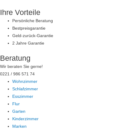
Zum
Ihre Vorteile
Inhalt
springen
Persönliche Beratung
Bestpreisgarantie
Geld-zurück-Garantie
2 Jahre Garantie
Beratung
Wir beraten Sie gerne!
0221 / 986 571 74
Wohnzimmer
Schlafzimmer
Esszimmer
Flur
Garten
Kinderzimmer
Marken