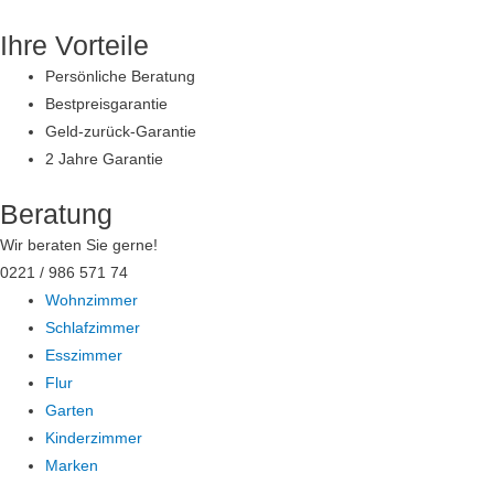
Zum
Ihre Vorteile
Inhalt
springen
Persönliche Beratung
Bestpreisgarantie
Geld-zurück-Garantie
2 Jahre Garantie
Beratung
Wir beraten Sie gerne!
0221 / 986 571 74
Wohnzimmer
Schlafzimmer
Esszimmer
Flur
Garten
Kinderzimmer
Marken