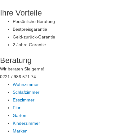
Zum
Ihre Vorteile
Inhalt
springen
Persönliche Beratung
Bestpreisgarantie
Geld-zurück-Garantie
2 Jahre Garantie
Beratung
Wir beraten Sie gerne!
0221 / 986 571 74
Wohnzimmer
Schlafzimmer
Esszimmer
Flur
Garten
Kinderzimmer
Marken