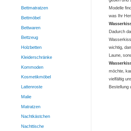
Bettmatratzen
Modelle fin
was Ihr Her
Bettmöbel
Wasserkis
Bettwaren
Dadurch da
Bettzeug
Wasserkiss
Holzbetten
wichtig, da
Laune, sond
Kleiderschränke
Wasserkis
Kommoden
möchte, kan
Kosmetikmöbel
vielfältig u
Lattenroste
Bestellung
Malie
Matratzen
Nachtkästchen
Nachttische