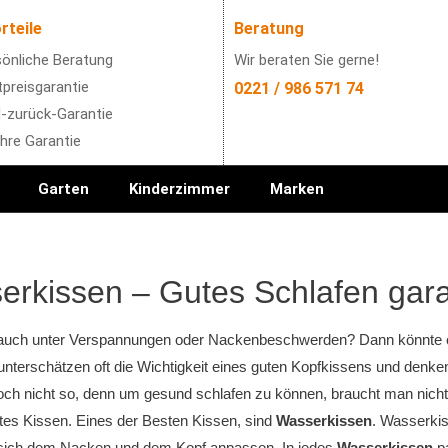
rteile
Beratung
önliche Beratung
Wir beraten Sie gerne!
preisgarantie
0221 / 986 571 74
-zurück-Garantie
hre Garantie
Garten
Kinderzimmer
Marken
rkissen – Gutes Schlafen garan
 auch unter Verspannungen oder Nackenbeschwerden? Dann könnte ei
terschätzen oft die Wichtigkeit eines guten Kopfkissens und denken,
doch nicht so, denn um gesund schlafen zu können, braucht man nicht
tes Kissen. Eines der Besten Kissen, sind
Wasserkissen
. Wasserkis
sich dem Nacken und dem Kopf anpassen. In jedes
Wasserkissen
pa