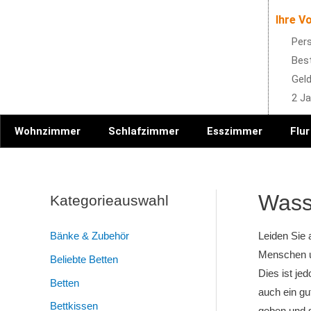
Ihre Vo
Pers
Best
Geld
2 Ja
Wohnzimmer
Schlafzimmer
Esszimmer
Flur
Wasse
Kategorieauswahl
Bänke & Zubehör
Leiden Sie
Menschen un
Beliebte Betten
Dies ist je
Betten
auch ein gu
Bettkissen
geben und 