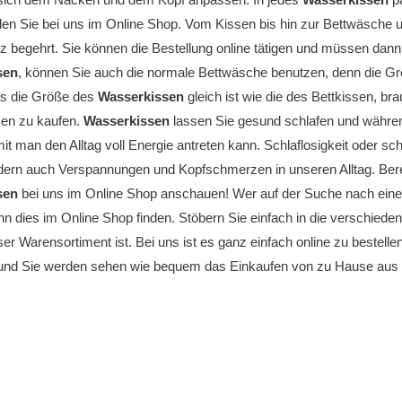
den Sie bei uns im Online Shop. Vom Kissen bis hin zur Bettwäsche und
z begehrt. Sie können die Bestellung online tätigen und müssen dann
sen
, können Sie auch die normale Bettwäsche benutzen, denn die Grö
s die Größe des
Wasserkissen
gleich ist wie die des Bettkissen, br
en zu kaufen.
Wasserkissen
lassen Sie gesund schlafen und währen
mit man den Alltag voll Energie antreten kann. Schlaflosigkeit oder s
ern auch Verspannungen und Kopfschmerzen in unseren Alltag. Bere
sen
bei uns im Online Shop anschauen! Wer auf der Suche nach ei
n dies im Online Shop finden. Stöbern Sie einfach in die verschiede
nser Warensortiment ist. Bei uns ist es ganz einfach online zu bestell
 und Sie werden sehen wie bequem das Einkaufen von zu Hause aus i