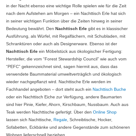
in der Nacht ebenso eine wichtige Rolle spielen wie für die Zeit
nach dem Aufstehen am Morgen – ein Nachttisch Erle hat sich
in seiner wichtigen Funktion über die Zeiten hinweg in seiner
Bedeutung bewährt. Den
Nachttisch Erle
gibt es in klassischer
Ausführung, als Würfel, mit Regalfächern, mit Schubladen, mit
Schranktüren oder auch als Designerware. Ebenso ist der
Nachttisch Erle
ein Möbelstück aus ökologischer Fertigung:
Hersteller, die vom “Forest Stewardship Council” wie auch vom
“PEFC” gekennzeichnet sind, sagen hiermit aus, dass das
verwendete Baummaterial umweltverträglich und ökologisch
wieder nachgepflanzt wird. Nachttische Erle werden im
Fachhandel angeboten – dort steht auch ein
Nachttisch Buche
oder ein Nachttisch Eiche zur Verfügung, andere Baumarten
sind hier Pinie, Kiefer, Ahorn, Kirschbaum, Nussbaum. Auch aus
Teak werden Nachttische gefertigt. Über den
Online Shop
lassen sich Nachttische,
Regale
, Schreibtische, Hocker,
Sofabetten, Eckbänke und andere Gegenstände zum schöneren
Wohnen lieferschnell beziehen.