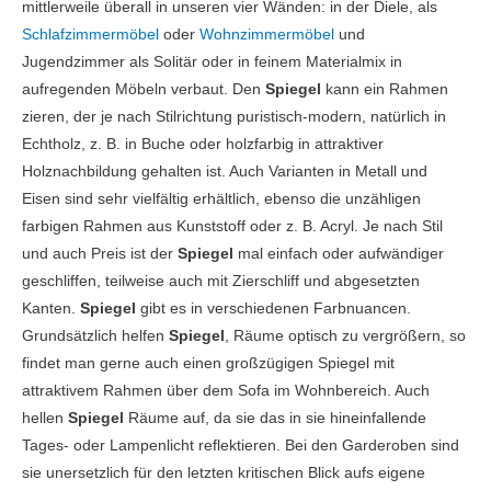
mittlerweile überall in unseren vier Wänden: in der Diele, als
Schlafzimmermöbel
oder
Wohnzimmermöbel
und
Jugendzimmer als Solitär oder in feinem Materialmix in
aufregenden Möbeln verbaut. Den
Spiegel
kann ein Rahmen
zieren, der je nach Stilrichtung puristisch-modern, natürlich in
Echtholz, z. B. in Buche oder holzfarbig in attraktiver
Holznachbildung gehalten ist. Auch Varianten in Metall und
Eisen sind sehr vielfältig erhältlich, ebenso die unzähligen
farbigen Rahmen aus Kunststoff oder z. B. Acryl. Je nach Stil
und auch Preis ist der
Spiegel
mal einfach oder aufwändiger
geschliffen, teilweise auch mit Zierschliff und abgesetzten
Kanten.
Spiegel
gibt es in verschiedenen Farbnuancen.
Grundsätzlich helfen
Spiegel
, Räume optisch zu vergrößern, so
findet man gerne auch einen großzügigen Spiegel mit
attraktivem Rahmen über dem Sofa im Wohnbereich. Auch
hellen
Spiegel
Räume auf, da sie das in sie hineinfallende
Tages- oder Lampenlicht reflektieren. Bei den Garderoben sind
sie unersetzlich für den letzten kritischen Blick aufs eigene