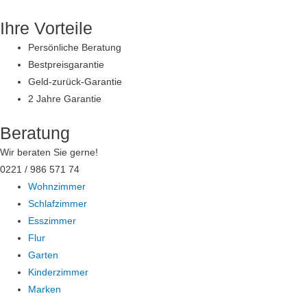
Zum
Ihre Vorteile
Inhalt
springen
Persönliche Beratung
Bestpreisgarantie
Geld-zurück-Garantie
2 Jahre Garantie
Beratung
Wir beraten Sie gerne!
0221 / 986 571 74
Wohnzimmer
Schlafzimmer
Esszimmer
Flur
Garten
Kinderzimmer
Marken