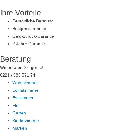
Zum
Ihre Vorteile
Inhalt
springen
Persönliche Beratung
Bestpreisgarantie
Geld-zurück-Garantie
2 Jahre Garantie
Beratung
Wir beraten Sie gerne!
0221 / 986 571 74
Wohnzimmer
Schlafzimmer
Esszimmer
Flur
Garten
Kinderzimmer
Marken