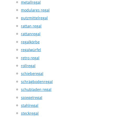
metallregal
modulares regal
putzmittelregal
rattan regal
rattanregal
regalkörbe
regalwürfel
retro regal
rollregal
schieberegal
schrägbodenregal
schubladen regal
spiegelregal
stahlregal
steckregal