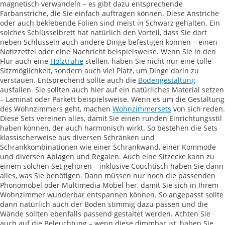
magnetisch verwandeln – es gibt dazu entsprechende
Farbanstriche, die Sie einfach auftragen können. Diese Anstriche
oder auch beklebende Folien sind meist in Schwarz gehalten. Ein
solches Schlüsselbrett hat natürlich den Vorteil, dass Sie dort
neben Schlüsseln auch andere Dinge befestigen können – einen
Notizzettel oder eine Nachricht beispielsweise. Wenn Sie in den
Flur auch eine
Holztruhe
stellen, haben Sie nicht nur eine tolle
Sitzmöglichkeit, sondern auch viel Platz, um Dinge darin zu
verstauen. Entsprechend sollte auch die
Bodengestaltung
ausfallen. Sie sollten auch hier auf ein natürliches Material setzen
– Laminat oder Parkett beispielsweise. Wenn es um die Gestaltung
des Wohnzimmers geht, machen
Wohnzimmersets
von sich reden.
Diese Sets vereinen alles, damit Sie einen runden Einrichtungsstil
haben können, der auch harmonisch wirkt. So bestehen die Sets
klassischerweise aus diversen Schränken und
Schrankkombinationen wie einer Schrankwand, einer Kommode
und diversen Ablagen und Regalen. Auch eine Sitzecke kann zu
einem solchen Set gehören – inklusive Couchtisch haben Sie dann
alles, was Sie benötigen. Dann müssen nur noch die passenden
Phonomöbel oder Multimedia Möbel her, damit Sie sich in Ihrem
Wohnzimmer wunderbar entspannen können. So angepasst sollte
dann natürlich auch der Boden stimmig dazu passen und die
Wände sollten ebenfalls passend gestaltet werden. Achten Sie
auch auf die Beleuchtung – wenn diese dimmbar ist, haben Sie