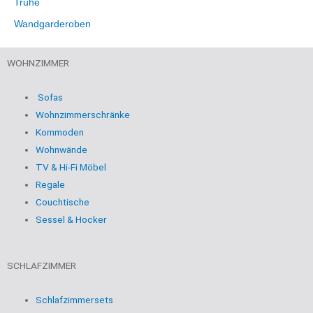
Truhe
Wandgarderoben
WOHNZIMMER
Sofas
Wohnzimmerschränke
Kommoden
Wohnwände
TV & Hi-Fi Möbel
Regale
Couchtische
Sessel & Hocker
SCHLAFZIMMER
Schlafzimmersets