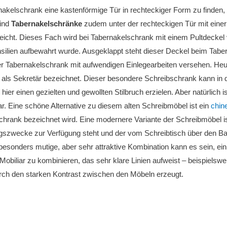
akelschrank eine kastenförmige Tür in rechteckiger Form zu finden, w
sind
Tabernakelschränke
zudem unter der rechteckigen Tür mit einer
eicht. Dieses Fach wird bei Tabernakelschrank mit einem Pultdeckel 
silien aufbewahrt wurde. Ausgeklappt steht dieser Deckel beim Tabe
der Tabernakelschrank mit aufwendigen Einlegearbeiten versehen. He
g als Sekretär bezeichnet. Dieser besondere Schreibschrank kann i
hier einen gezielten und gewollten Stilbruch erzielen. Aber natürlich
r. Eine schöne Alternative zu diesem alten Schreibmöbel ist ein
chin
hrank bezeichnet wird. Eine modernere Variante der Schreibmöbel i
zwecke zur Verfügung steht und der vom Schreibtisch über den Bast
 besonders mutige, aber sehr attraktive Kombination kann es sein, e
biliar zu kombinieren, das sehr klare Linien aufweist – beispielswe
rch den starken Kontrast zwischen den Möbeln erzeugt.