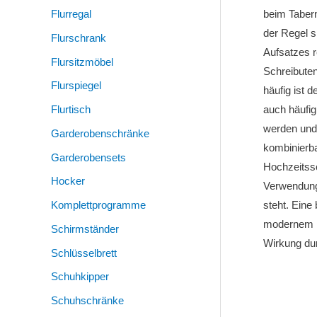
Flurregal
beim Tabern
der Regel 
Flurschrank
Aufsatzes r
Flursitzmöbel
Schreibuten
Flurspiegel
häufig ist 
Flurtisch
auch häufi
werden und 
Garderobenschränke
kombinierba
Garderobensets
Hochzeitssc
Hocker
Verwendungs
Komplettprogramme
steht. Eine
modernem Mo
Schirmständer
Wirkung du
Schlüsselbrett
Schuhkipper
Schuhschränke