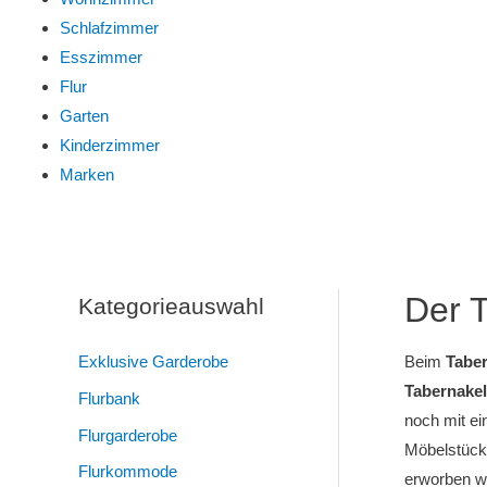
Schlafzimmer
Esszimmer
Flur
Garten
Kinderzimmer
Marken
Der T
Kategorieauswahl
Exklusive Garderobe
Beim
Tabe
Tabernake
Flurbank
noch mit ei
Flurgarderobe
Möbelstück
Flurkommode
erworben we