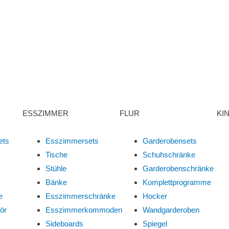
ESSZIMMER
FLUR
KI
ets
Esszimmersets
Garderobensets
Tische
Schuhschränke
Stühle
Garderobenschränke
Bänke
Komplettprogramme
e
Esszimmerschränke
Hocker
ör
Esszimmerkommoden
Wandgarderoben
Sideboards
Spiegel