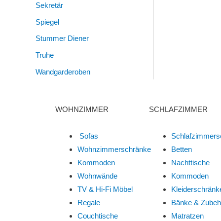
Sekretär
Spiegel
Stummer Diener
Truhe
Wandgarderoben
WOHNZIMMER
SCHLAFZIMMER
Sofas
Schlafzimmers
Wohnzimmerschränke
Betten
Kommoden
Nachttische
Wohnwände
Kommoden
TV & Hi-Fi Möbel
Kleiderschränk
Regale
Bänke & Zubeh
Couchtische
Matratzen