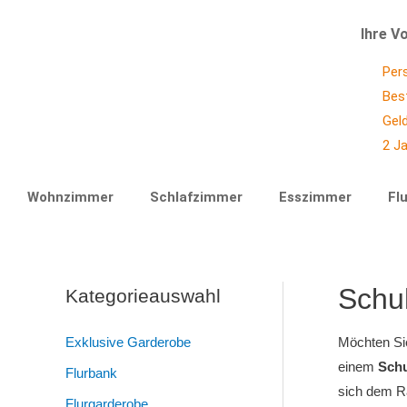
Ihre Vo
Per
Bes
Gel
2 Ja
Wohnzimmer
Schlafzimmer
Esszimmer
Flu
Schu
Kategorieauswahl
Exklusive Garderobe
Möchten Sie
einem
Schu
Flurbank
sich dem R
Flurgarderobe