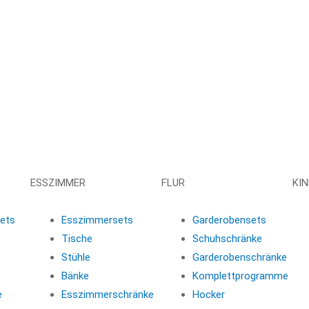
ESSZIMMER
FLUR
KI
ets
Esszimmersets
Garderobensets
Tische
Schuhschränke
Stühle
Garderobenschränke
Bänke
Komplettprogramme
e
Esszimmerschränke
Hocker