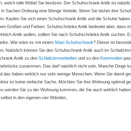
h, welch tolle Möbel Sie besitzen. Der Schuhschrank Antik ist natürl
in Sachen Ordnung eine Menge Vorteile. Wenn Sie bisher ihre Schuhe
n. Kaufen Sie sich einen Schuhschrank Antik und die Schuhe haben e
en Größen und Farben. Schuhschränke Antik bedeutet aber, dass es s
rklich Antik wollen, sollten Sie nach Schuhschränke Antik suchen. E
nke. Wie wäre es mit einem
Maxi Schuhschrank
? Dieser ist besond
n. Natürlich können Sie den Schuhschrank Antik auch im Schlafzimmer
chrank Antik zu den
Schlafzimmerbetten
und zu den
Kommoden
pass
belstücke zusammen. Das darf natürlich nicht sein. Manche Dinge 
d das haben wirklich nur sehr wenige Menschen. Wenn Sie damit gese
ektur ist keine einfache Sache. Möchten Sie ihre Wohnung optimal gest
so werden Sie zu der Wohnung kommen, die Sie auch wirklich haben 
 selbst in den eigenen vier Wänden.