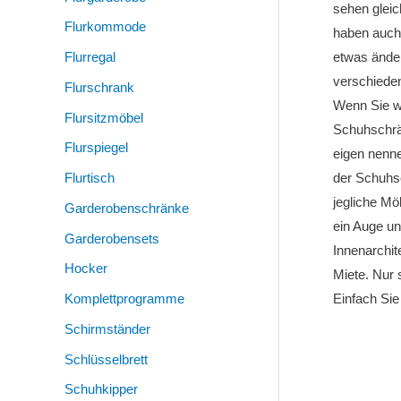
sehen gleic
Flurkommode
haben auch 
Flurregal
etwas änder
verschieden
Flurschrank
Wenn Sie wi
Flursitzmöbel
Schuhschrä
Flurspiegel
eigen nenne
Flurtisch
der Schuhs
jegliche Mö
Garderobenschränke
ein Auge un
Garderobensets
Innenarchit
Hocker
Miete. Nur 
Komplettprogramme
Einfach Sie
Schirmständer
Schlüsselbrett
Schuhkipper