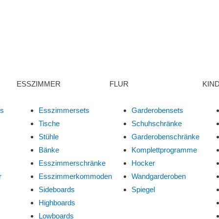
ESSZIMMER
FLUR
KIN
ts
Esszimmersets
Garderobensets
Tische
Schuhschränke
Stühle
Garderobenschränke
Bänke
Komplettprogramme
Esszimmerschränke
Hocker
r
Esszimmerkommoden
Wandgarderoben
Sideboards
Spiegel
Highboards
Lowboards