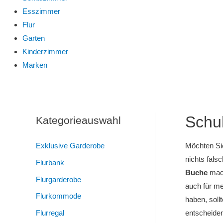
Esszimmer
Flur
Garten
Kinderzimmer
Marken
Schu
Kategorieauswahl
Exklusive Garderobe
Möchten Sie
nichts fals
Flurbank
Buche
mach
Flurgarderobe
auch für m
Flurkommode
haben, soll
Flurregal
entscheiden