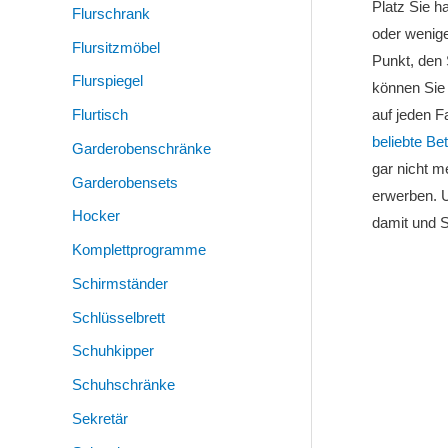
Platz Sie 
Flurschrank
oder wenig
Flursitzmöbel
Punkt, den 
Flurspiegel
können Si
Flurtisch
auf jeden F
beliebte Be
Garderobenschränke
gar nicht m
Garderobensets
erwerben. U
Hocker
damit und S
Komplettprogramme
Schirmständer
Schlüsselbrett
Schuhkipper
Schuhschränke
Sekretär