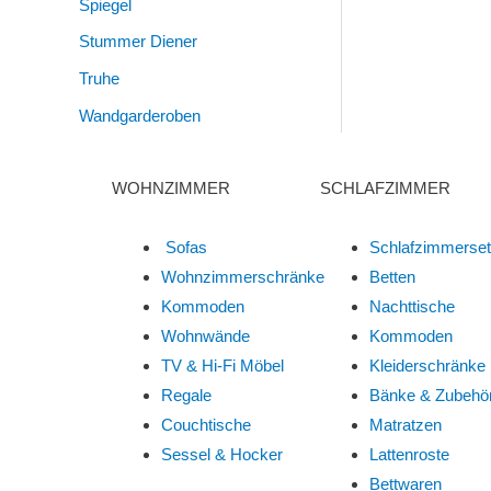
Spiegel
Stummer Diener
Truhe
Wandgarderoben
WOHNZIMMER
SCHLAFZIMMER
Sofas
Schlafzimmerse
Wohnzimmerschränke
Betten
Kommoden
Nachttische
Wohnwände
Kommoden
TV & Hi-Fi Möbel
Kleiderschränke
Regale
Bänke & Zubehö
Couchtische
Matratzen
Sessel & Hocker
Lattenroste
Bettwaren