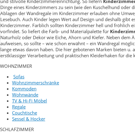
und stilvolle Kinderzimmereinrichtung. So liefern
Kinderzimme
Dinge eines Kinderzimmers zu sein (wie den Kuschelhund oder d
Ablagen der Wandregale im Kinderzimmer erlauben ohne Umweg Zu
Lesebuch. Auch Kinder legen Wert auf Design und deshalb gibt e
Kinderzimmer. Farblich sollten Kinderzimmer hell und fröhlich e
vorfindet. So liefert die Farb- und Materialpalette für
Kinderzim
Naturholz oder Dekor wie Eiche, Ahorn und Kiefer. Neben dem Ä
aufweisen, so sollte – wie schon erwähnt – ein Wandregal möglichs
lange etwas davon haben. Die hier gebotenen Marken bieten u. 
erstklassiger Verarbeitung und praktischen Kleiderhaken für die
WOHNZIMMER
Sofas
Wohnzimmerschränke
Kommoden
Wohnwände
TV & Hi-Fi Möbel
Regale
Couchtische
Sessel & Hocker
SCHLAFZIMMER