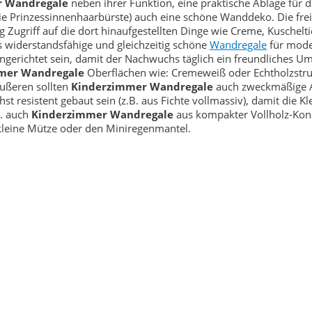
r Wandregale
neben ihrer Funktion, eine praktische Ablage für d
ie Prinzessinnenhaarbürste) auch eine schöne Wanddeko. Die fre
griff auf die dort hinaufgestellten Dinge wie Creme, Kuschelti
s widerstandsfähige und gleichzeitig schöne
Wandregale
für mod
ingerichtet sein, damit der Nachwuchs täglich ein freundliches U
mer Wandregale
Oberflächen wie: Cremeweiß oder Echtholzstru
ußeren sollten
Kinderzimmer Wandregale
auch zweckmäßige A
t resistent gebaut sein (z.B. aus Fichte vollmassiv), damit die K
a. auch
Kinderzimmer Wandregale
aus kompakter Vollholz-Kons
 kleine Mütze oder den Miniregenmantel.