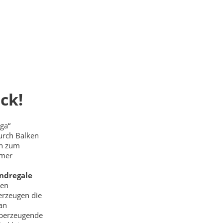
ck!
ga“
durch Balken
ch zum
mmer
ndregale
ten
erzeugen die
an
 überzeugende