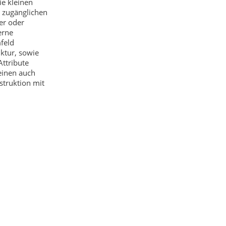
ie kleinen
i zugänglichen
er oder
erne
mfeld
ktur, sowie
ttribute
leinen auch
truktion mit