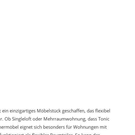
c
ein einzigartiges Möbelstück geschaffen, das flexibel
 dar. Ob Singleloft oder Mehrraumwohnung, dass Tonic
ignermöbel eignet sich besonders für Wohnungen mit
ktioniert als flexibler Raumteiler. So kann der