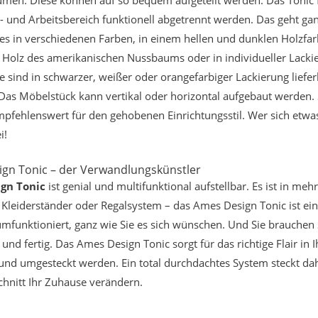
- und Arbeitsbereich funktionell abgetrennt werden. Das geht gan
es in verschiedenen Farben, in einem hellen und dunklen Holzfarbt
 Holz des amerikanischen Nussbaums oder in individueller Lackie
se sind in schwarzer, weißer oder orangefarbiger Lackierung liefe
Das Möbelstück kann vertikal oder horizontal aufgebaut werden. 
empfehlenswert für den gehobenen Einrichtungsstil. Wer sich et
ei!
gn Tonic – der Verwandlungskünstler
gn Tonic
ist genial und multifunktional aufstellbar. Es ist in 
 Kleiderständer oder Regalsystem – das Ames Design Tonic ist ei
umfunktioniert, ganz wie Sie es sich wünschen. Und Sie brauchen
und fertig. Das Ames Design Tonic sorgt für das richtige Flair in
und umgesteckt werden. Ein total durchdachtes System steckt da
hnitt Ihr Zuhause verändern.