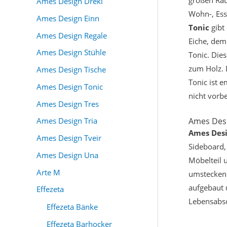
Ames Design Dreki
Wohn-, Ess
Ames Design Einn
Tonic
gibt 
Ames Design Regale
Eiche, dem
Ames Design Stühle
Tonic. Die
zum Holz. 
Ames Design Tische
Tonic ist 
Ames Design Tonic
nicht vorb
Ames Design Tres
Ames Desi
Ames Design Tria
Ames Desi
Ames Design Tveir
Sideboard,
Ames Design Una
Möbelteil 
Arte M
umstecken 
aufgebaut 
Effezeta
Lebensabsc
Effezeta Bänke
Effezeta Barhocker