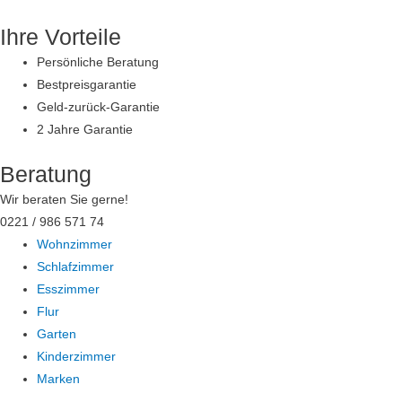
Zum
Ihre Vorteile
Inhalt
springen
Persönliche Beratung
Bestpreisgarantie
Geld-zurück-Garantie
2 Jahre Garantie
Beratung
Wir beraten Sie gerne!
0221 / 986 571 74
Wohnzimmer
Schlafzimmer
Esszimmer
Flur
Garten
Kinderzimmer
Marken