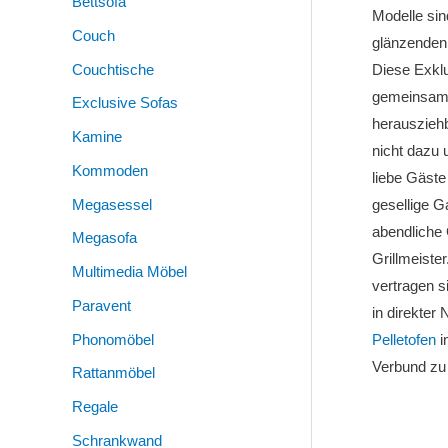
Bettsofa
Modelle sin
Couch
glänzende
Couchtische
Diese Exklu
gemeinsam. 
Exclusive Sofas
herauszieh
Kamine
nicht dazu 
Kommoden
liebe Gäste
Megasessel
gesellige 
abendliche 
Megasofa
Grillmeiste
Multimedia Möbel
vertragen s
Paravent
in direkter
Phonomöbel
Pelletofen
i
Verbund zu 
Rattanmöbel
Regale
Schrankwand