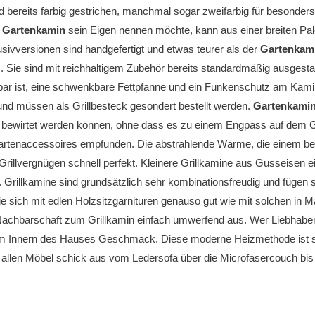
d bereits farbig gestrichen, manchmal sogar zweifarbig für besonders
n
Gartenkamin
sein Eigen nennen möchte, kann aus einer breiten Pa
sivversionen sind handgefertigt und etwas teurer als der
Gartenkam
Sie sind mit reichhaltigem Zubehör bereits standardmäßig ausgestatt
bar ist, eine schwenkbare Fettpfanne und ein Funkenschutz am Kam
und müssen als Grillbesteck gesondert bestellt werden.
Gartenkami
 bewirtet werden können, ohne dass es zu einem Engpass auf dem Gr
Gartenaccessoires empfunden. Die abstrahlende Wärme, die einem 
Grillvergnügen schnell perfekt. Kleinere Grillkamine aus Gusseisen e
r. Grillkamine sind grundsätzlich sehr kombinationsfreudig und fügen 
ie sich mit edlen Holzsitzgarnituren genauso gut wie mit solchen in
 Nachbarschaft zum Grillkamin einfach umwerfend aus. Wer Liebhaber n
m Innern des Hauses Geschmack. Diese moderne Heizmethode ist seh
allen Möbel schick aus vom Ledersofa über die Microfasercouch bis