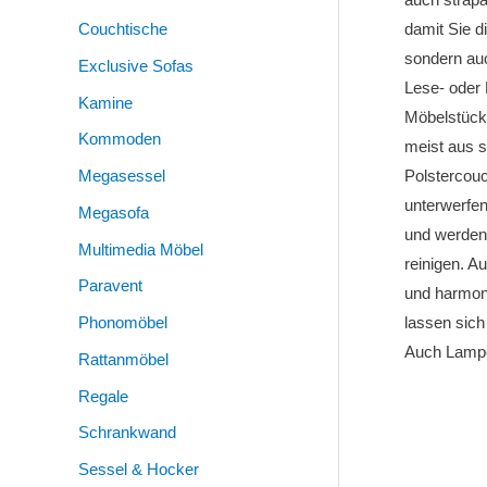
Couchtische
damit Sie d
sondern au
Exclusive Sofas
Lese- oder 
Kamine
Möbelstück
Kommoden
meist aus s
Megasessel
Polstercouc
unterwerfen
Megasofa
und werden 
Multimedia Möbel
reinigen. A
Paravent
und harmoni
Phonomöbel
lassen sich
Auch Lampen
Rattanmöbel
Regale
Schrankwand
Sessel & Hocker