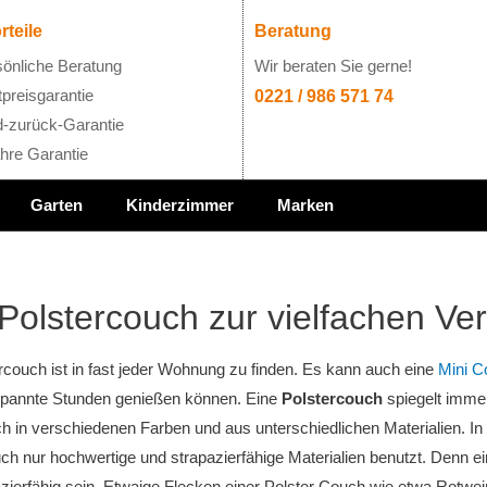
rteile
Beratung
önliche Beratung
Wir beraten Sie gerne!
preisgarantie
0221 / 986 571 74
-zurück-Garantie
hre Garantie
Garten
Kinderzimmer
Marken
 Polstercouch zur vielfachen V
rcouch ist in fast jeder Wohnung zu finden. Es kann auch eine
Mini C
spannte Stunden genießen können. Eine
Polstercouch
spiegelt imme
h in verschiedenen Farben und aus unterschiedlichen Materialien. In 
ch nur hochwertige und strapazierfähige Materialien benutzt. Denn e
zierfähig sein. Etwaige Flecken einer Polster Couch wie etwa Rotwein