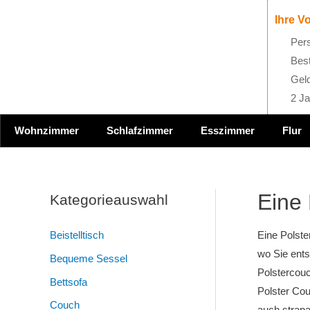
Ihre Vo
Pers
Best
Geld
2 Ja
Wohnzimmer
Schlafzimmer
Esszimmer
Flur
Eine
Kategorieauswahl
Beistelltisch
Eine Polste
wo Sie ent
Bequeme Sessel
Polstercouc
Bettsofa
Polster Cou
Couch
auch strapa