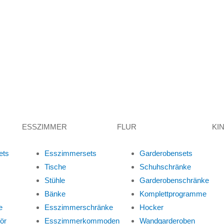
ESSZIMMER
FLUR
KI
ets
Esszimmersets
Garderobensets
Tische
Schuhschränke
Stühle
Garderobenschränke
Bänke
Komplettprogramme
e
Esszimmerschränke
Hocker
ör
Esszimmerkommoden
Wandgarderoben