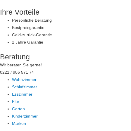
Zum
Ihre Vorteile
Inhalt
springen
Persönliche Beratung
Bestpreisgarantie
Geld-zurück-Garantie
2 Jahre Garantie
Beratung
Wir beraten Sie gerne!
0221 / 986 571 74
Wohnzimmer
Schlafzimmer
Esszimmer
Flur
Garten
Kinderzimmer
Marken