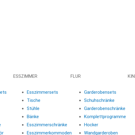
ESSZIMMER
FLUR
KI
ets
Esszimmersets
Garderobensets
Tische
Schuhschränke
Stühle
Garderobenschränke
Bänke
Komplettprogramme
e
Esszimmerschränke
Hocker
ör
Esszimmerkommoden
Wandgarderoben