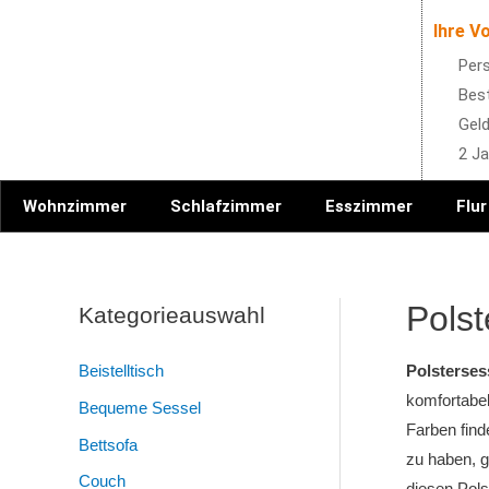
Ihre Vo
Pers
Best
Geld
2 Ja
Wohnzimmer
Schlafzimmer
Esszimmer
Flur
Polst
Kategorieauswahl
Beistelltisch
Polsterses
komfortabel
Bequeme Sessel
Farben fin
Bettsofa
zu haben, g
Couch
diesen Pols