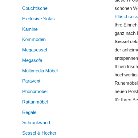
Couchtische
schönen Woh
Plüschsess
Exclusive Sofas
Ihre Einric
Kamine
ganz nach I
Kommoden
Sessel
deko
Megasessel
der anheim
entspannen 
Megasofa
Ihnen frisc
Multimedia Möbel
hochwertige
Paravent
Ruhemöbel e
Phonomöbel
neuen Polst
für Ihren B
Rattanmöbel
Regale
Schrankwand
Sessel & Hocker