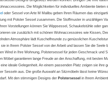
naccessoires. Die Möglichkeiten für individuelles Ambiente bieten
el
oder Sessel von Arte M Malibu geben Ihren Räumen das einzigartige
htung mit Polster Sessel zusammen. Die Stoffmuster in unzähligen V
hren Vorstellungen können Sie Wippsessel, Schaukelstühle oder ganz
rieren sie zusätzlich mit schönen Wohnaccessoires wie Kissen, De
elnden Atmosphäre lädt Kuschelfreunde zu genüsslichen Kuschelstun
sie in Ihrem Polster Sessel von der Arbeit und lassen Sie die Seele 
hen Wind in Ihre Wohnung, Polstersessel für jeden Geschmack und Sti
n Möbel garantieren lange Freude an der Anschaffung, mit besten Mat
ine ideale Gelegenheit. An einem passenden Platz zeigen sie ihre g
er Sesseln aus. Die große Auswahl an Sitzmöbeln lässt keine Wünsch
edarf. Mit den stimmigen Designs der
Polstersessel
in Ihrem Ambient