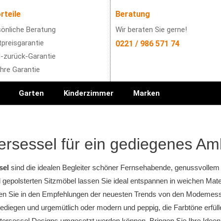
rteile
Beratung
önliche Beratung
Wir beraten Sie gerne!
preisgarantie
0221 / 986 571 74
-zurück-Garantie
hre Garantie
Garten
Kinderzimmer
Marken
ersessel für ein gediegenes Am
sel
sind die idealen Begleiter schöner Fernsehabende, genussvollem 
 gepolsterten Sitzmöbel lassen Sie ideal entspannen in weichen Mat
den Sie in den Empfehlungen der neuesten Trends von den Modemesse
ediegen und urgemütlich oder modern und peppig, die Farbtöne erfül
tersessel Designs umgesetzt werden können. Bringen Sie Ihre Ideen