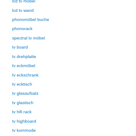
lcd tv möbel
lcd tv wand
phonomöbel buche
phonorack
spectral tv möbel
tv board
tv drehplatte
tv eckmöbel
tv eckschrank
tv ecktisch
tv glasaufsatz
tv glastisch
tv hifi rack
tv highboard
tv kommode