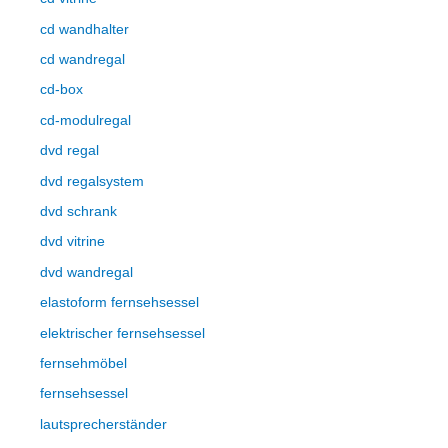
cd wandhalter
cd wandregal
cd-box
cd-modulregal
dvd regal
dvd regalsystem
dvd schrank
dvd vitrine
dvd wandregal
elastoform fernsehsessel
elektrischer fernsehsessel
fernsehmöbel
fernsehsessel
lautsprecherständer