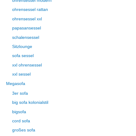
ohrensessel modern
ohrensessel rattan
ohrensessel xxl
papasansessel
schalensessel
Sitzlounge
sofa sessel
xxl ohrensessel
xxl sessel
Megasofa
3er sofa
big sofa kolonialstil
bigsofa
cord sofa
großes sofa