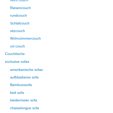
retro couch
Riesencouch
rundcouch
Schlafcouch
sitzcouch
Wohnzimmercouch
xxl couch
Couchtische
exclusive sofas
amerikanische sofas
aufblasbares sofa
Bambusssofa
bed sofa
biedermeier sofa
chaiselongue sofa