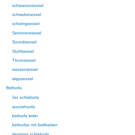
schwanensessel
schwebesessel
schwingsessel
Seniorensessel
Soundsessel
Stuhlsessel
Thronsessel
wassersessel
wippsessel
Bettsofa
2er schlafsofa
ausziehsofa
bettsofa leder
bettsofas mit bettkasten
designer schlafsofa