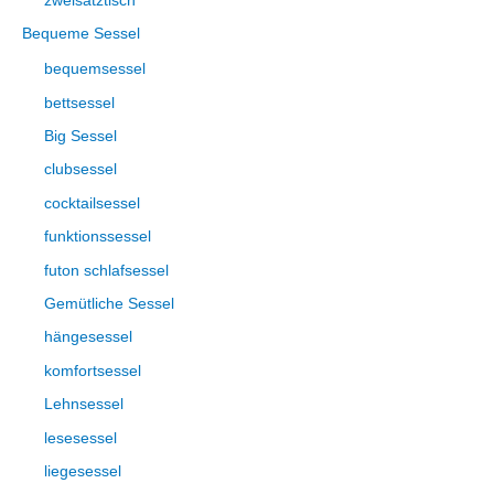
zweisatztisch
Bequeme Sessel
bequemsessel
bettsessel
Big Sessel
clubsessel
cocktailsessel
funktionssessel
futon schlafsessel
Gemütliche Sessel
hängesessel
komfortsessel
Lehnsessel
lesesessel
liegesessel