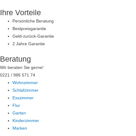
Zum
Ihre Vorteile
Inhalt
springen
Persönliche Beratung
Bestpreisgarantie
Geld-zurück-Garantie
2 Jahre Garantie
Beratung
Wir beraten Sie gerne!
0221 / 986 571 74
Wohnzimmer
Schlafzimmer
Esszimmer
Flur
Garten
Kinderzimmer
Marken