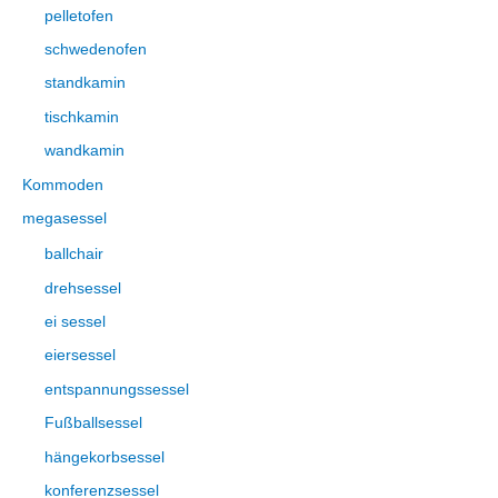
pelletofen
schwedenofen
standkamin
tischkamin
wandkamin
Kommoden
megasessel
ballchair
drehsessel
ei sessel
eiersessel
entspannungssessel
Fußballsessel
hängekorbsessel
konferenzsessel