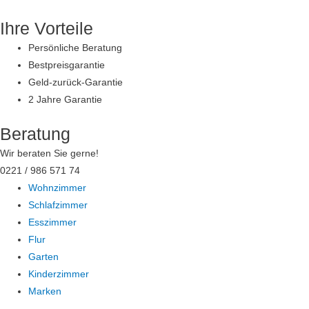
Zum
Ihre Vorteile
Inhalt
springen
Persönliche Beratung
Bestpreisgarantie
Geld-zurück-Garantie
2 Jahre Garantie
Beratung
Wir beraten Sie gerne!
0221 / 986 571 74
Wohnzimmer
Schlafzimmer
Esszimmer
Flur
Garten
Kinderzimmer
Marken