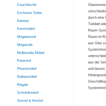
Couchtische
Glastrennwä
verschieden
Exclusive Sofas
durch eine
Kamine
Türblatt od
Kommoden
Raum-Syste
Megasessel
Raum-in-Ra
aus Glas zu
Megasofa
Systemtren
Multimedia Möbel
unterschied
Paravent
aus der Se
Phonomöbel
und lassen 
Hintergrund
Rattanmöbel
Geschäftspa
Regale
Systemtre
Schrankwand
Sessel & Hocker