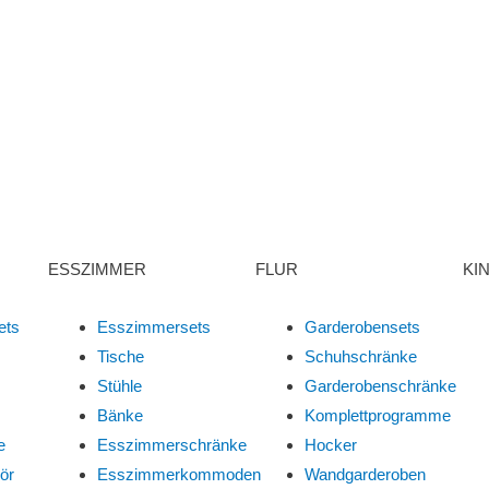
ESSZIMMER
FLUR
KI
ets
Esszimmersets
Garderobensets
Tische
Schuhschränke
Stühle
Garderobenschränke
Bänke
Komplettprogramme
e
Esszimmerschränke
Hocker
ör
Esszimmerkommoden
Wandgarderoben