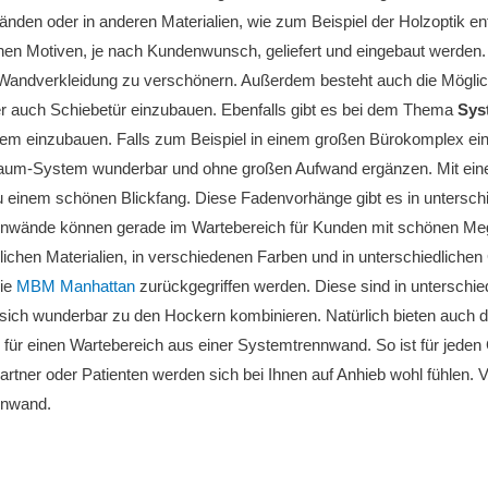
nden oder in anderen Materialien, wie zum Beispiel der Holzoptik 
en Motiven, je nach Kundenwunsch, geliefert und eingebaut werden. 
 Wandverkleidung zu verschönern. Außerdem besteht auch die Möglic
er auch Schiebetür einzubauen. Ebenfalls gibt es bei dem Thema
Sys
m einzubauen. Falls zum Beispiel in einem großen Bürokomplex eine
um-System wunderbar und ohne großen Aufwand ergänzen. Mit ei
 einem schönen Blickfang. Diese Fadenvorhänge gibt es in untersch
nwände können gerade im Wartebereich für Kunden mit schönen Mega
lichen Materialien, in verschiedenen Farben und in unterschiedlichen 
rie
MBM Manhattan
zurückgegriffen werden. Diese sind in unterschied
sich wunderbar zu den Hockern kombinieren. Natürlich bieten auch 
 für einen Wartebereich aus einer Systemtrennwand. So ist für jede
rtner oder Patienten werden sich bei Ihnen auf Anhieb wohl fühlen. Vi
nnwand.