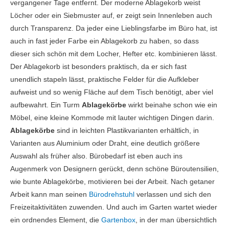
vergangener Tage entfernt. Der moderne Ablagekorb weist
Löcher oder ein Siebmuster auf, er zeigt sein Innenleben auch
durch Transparenz. Da jeder eine Lieblingsfarbe im Büro hat, ist
auch in fast jeder Farbe ein Ablagekorb zu haben, so dass
dieser sich schön mit dem Locher, Hefter etc. kombinieren lässt.
Der Ablagekorb ist besonders praktisch, da er sich fast
unendlich stapeln lässt, praktische Felder für die Aufkleber
aufweist und so wenig Fläche auf dem Tisch benötigt, aber viel
aufbewahrt. Ein Turm
Ablagekörbe
wirkt beinahe schon wie ein
Möbel, eine kleine Kommode mit lauter wichtigen Dingen darin.
Ablagekörbe
sind in leichten Plastikvarianten erhältlich, in
Varianten aus Aluminium oder Draht, eine deutlich größere
Auswahl als früher also. Bürobedarf ist eben auch ins
Augenmerk von Designern gerückt, denn schöne Büroutensilien,
wie bunte Ablagekörbe, motivieren bei der Arbeit. Nach getaner
Arbeit kann man seinen
Bürodrehstuhl
verlassen und sich den
Freizeitaktivitäten zuwenden. Und auch im Garten wartet wieder
ein ordnendes Element, die
Gartenbox
, in der man übersichtlich