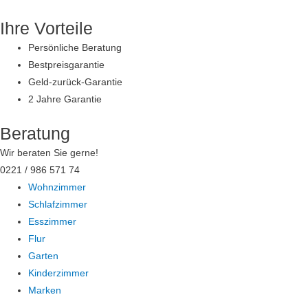
Zum
Ihre Vorteile
Inhalt
springen
Persönliche Beratung
Bestpreisgarantie
Geld-zurück-Garantie
2 Jahre Garantie
Beratung
Wir beraten Sie gerne!
0221 / 986 571 74
Wohnzimmer
Schlafzimmer
Esszimmer
Flur
Garten
Kinderzimmer
Marken