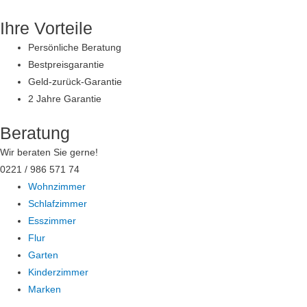
Zum
Ihre Vorteile
Inhalt
springen
Persönliche Beratung
Bestpreisgarantie
Geld-zurück-Garantie
2 Jahre Garantie
Beratung
Wir beraten Sie gerne!
0221 / 986 571 74
Wohnzimmer
Schlafzimmer
Esszimmer
Flur
Garten
Kinderzimmer
Marken