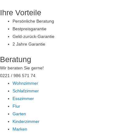
Zum
Ihre Vorteile
Inhalt
springen
Persönliche Beratung
Bestpreisgarantie
Geld-zurück-Garantie
2 Jahre Garantie
Beratung
Wir beraten Sie gerne!
0221 / 986 571 74
Wohnzimmer
Schlafzimmer
Esszimmer
Flur
Garten
Kinderzimmer
Marken