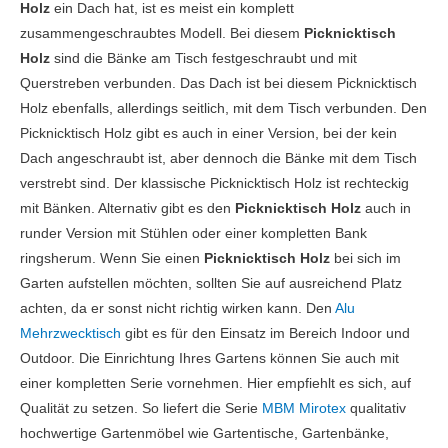
Holz
ein Dach hat, ist es meist ein komplett
zusammengeschraubtes Modell. Bei diesem
Picknicktisch
Holz
sind die Bänke am Tisch festgeschraubt und mit
Querstreben verbunden. Das Dach ist bei diesem Picknicktisch
Holz ebenfalls, allerdings seitlich, mit dem Tisch verbunden. Den
Picknicktisch Holz gibt es auch in einer Version, bei der kein
Dach angeschraubt ist, aber dennoch die Bänke mit dem Tisch
verstrebt sind. Der klassische Picknicktisch Holz ist rechteckig
mit Bänken. Alternativ gibt es den
Picknicktisch Holz
auch in
runder Version mit Stühlen oder einer kompletten Bank
ringsherum. Wenn Sie einen
Picknicktisch Holz
bei sich im
Garten aufstellen möchten, sollten Sie auf ausreichend Platz
achten, da er sonst nicht richtig wirken kann. Den
Alu
Mehrzwecktisch
gibt es für den Einsatz im Bereich Indoor und
Outdoor. Die Einrichtung Ihres Gartens können Sie auch mit
einer kompletten Serie vornehmen. Hier empfiehlt es sich, auf
Qualität zu setzen. So liefert die Serie
MBM Mirotex
qualitativ
hochwertige Gartenmöbel wie Gartentische, Gartenbänke,