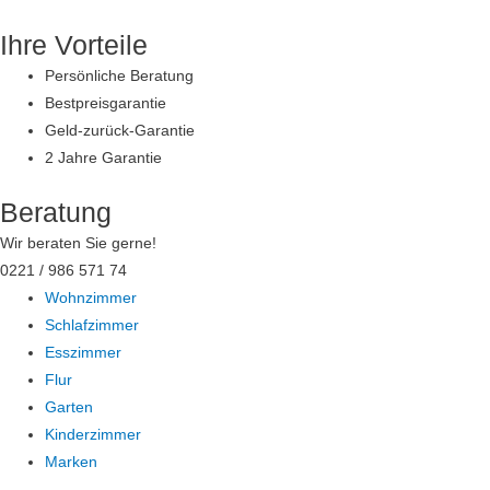
Zum
Ihre Vorteile
Inhalt
springen
Persönliche Beratung
Bestpreisgarantie
Geld-zurück-Garantie
2 Jahre Garantie
Beratung
Wir beraten Sie gerne!
0221 / 986 571 74
Wohnzimmer
Schlafzimmer
Esszimmer
Flur
Garten
Kinderzimmer
Marken