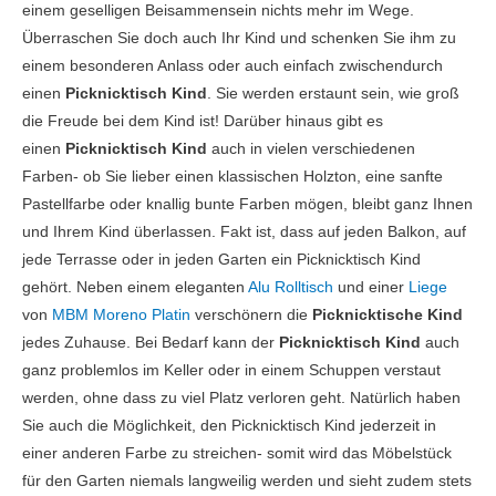
einem geselligen Beisammensein nichts mehr im Wege.
Überraschen Sie doch auch Ihr Kind und schenken Sie ihm zu
einem besonderen Anlass oder auch einfach zwischendurch
einen
Picknicktisch Kind
. Sie werden erstaunt sein, wie groß
die Freude bei dem Kind ist! Darüber hinaus gibt es
einen
Picknicktisch Kind
auch in vielen verschiedenen
Farben- ob Sie lieber einen klassischen Holzton, eine sanfte
Pastellfarbe oder knallig bunte Farben mögen, bleibt ganz Ihnen
und Ihrem Kind überlassen. Fakt ist, dass auf jeden Balkon, auf
jede Terrasse oder in jeden Garten ein Picknicktisch Kind
gehört. Neben einem eleganten
Alu Rolltisch
und einer
Liege
von
MBM Moreno Platin
verschönern die
Picknicktische Kind
jedes Zuhause. Bei Bedarf kann der
Picknicktisch Kind
auch
ganz problemlos im Keller oder in einem Schuppen verstaut
werden, ohne dass zu viel Platz verloren geht. Natürlich haben
Sie auch die Möglichkeit, den Picknicktisch Kind jederzeit in
einer anderen Farbe zu streichen- somit wird das Möbelstück
für den Garten niemals langweilig werden und sieht zudem stets