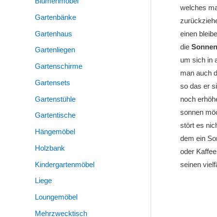
Blumenmöbel
welches ma
Gartenbänke
zurückzieh
Gartenhaus
einen bleib
die
Sonnen
Gartenliegen
um sich in 
Gartenschirme
man auch di
Gartensets
so das er s
Gartenstühle
noch erhöh
sonnen möch
Gartentische
stört es ni
Hängemöbel
dem ein Son
Holzbank
oder Kaffee
Kindergartenmöbel
seinen vielf
Liege
Loungemöbel
Mehrzwecktisch