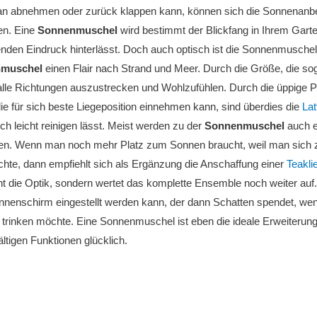
n abnehmen oder zurück klappen kann, können sich die Sonnenanbete
en. Eine
Sonnenmuschel
wird bestimmt der Blickfang in Ihrem Garte
enden Eindruck hinterlässt. Doch auch optisch ist die Sonnenmuschel e
muschel
einen Flair nach Strand und Meer. Durch die Größe, die soga
alle Richtungen auszustrecken und Wohlzufühlen. Durch die üppige P
e für sich beste Liegeposition einnehmen kann, sind überdies die
Lat
ich leicht reinigen lässt. Meist werden zu der
Sonnenmuschel
auch e
en. Wenn man noch mehr Platz zum Sonnen braucht, weil man sich z
te, dann empfiehlt sich als Ergänzung die Anschaffung einer
Teakli
cht die Optik, sondern wertet das komplette Ensemble noch weiter auf
nenschirm eingestellt werden kann, der dann Schatten spendet, wen
 trinken möchte. Eine Sonnenmuschel ist eben die ideale Erweiterun
ältigen Funktionen glücklich.