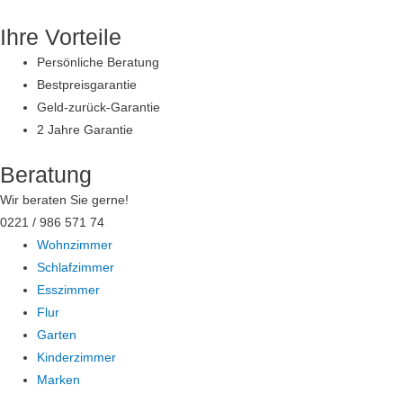
Zum
Ihre Vorteile
Inhalt
springen
Persönliche Beratung
Bestpreisgarantie
Geld-zurück-Garantie
2 Jahre Garantie
Beratung
Wir beraten Sie gerne!
0221 / 986 571 74
Wohnzimmer
Schlafzimmer
Esszimmer
Flur
Garten
Kinderzimmer
Marken