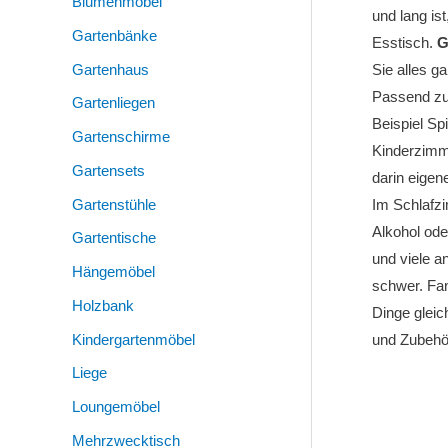
Blumenmöbel
und lang is
Gartenbänke
Esstisch.
G
Gartenhaus
Sie alles 
Passend z
Gartenliegen
Beispiel Sp
Gartenschirme
Kinderzimm
Gartensets
darin eigen
Gartenstühle
Im Schlafz
Alkohol ode
Gartentische
und viele a
Hängemöbel
schwer. Fan
Holzbank
Dinge gleic
Kindergartenmöbel
und Zubehör
Liege
Loungemöbel
Mehrzwecktisch