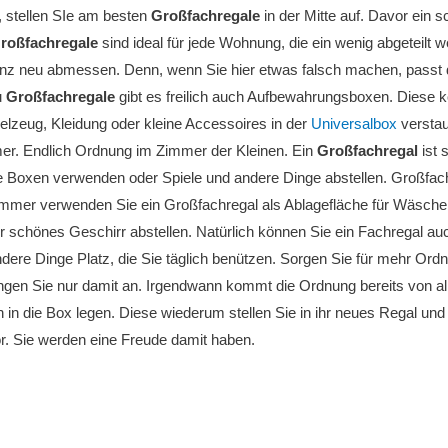
t, stellen SIe am besten
Großfachregale
in der Mitte auf. Davor ein 
roßfachregale
sind ideal für jede Wohnung, die ein wenig abgeteilt 
ganz neu abmessen. Denn, wenn Sie hier etwas falsch machen, passt
u
Großfachregale
gibt es freilich auch Aufbewahrungsboxen. Diese 
ielzeug, Kleidung oder kleine Accessoires in der
Universalbox
verstau
er. Endlich Ordnung im Zimmer der Kleinen. Ein
Großfachregal
ist 
e Boxen verwenden oder Spiele und andere Dinge abstellen. Großfac
immer verwenden Sie ein Großfachregal als Ablagefläche für Wäsche
r schönes Geschirr abstellen. Natürlich können Sie ein Fachregal a
ndere Dinge Platz, die Sie täglich benützen. Sorgen Sie für mehr Ordn
gen Sie nur damit an. Irgendwann kommt die Ordnung bereits von alle
h in die Box legen. Diese wiederum stellen Sie in ihr neues Regal u
. Sie werden eine Freude damit haben.