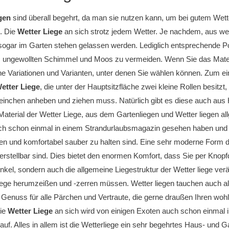
gen
sind überall begehrt, da man sie nutzen kann, um bei gutem Wette
. Die
Wetter Liege
an sich strotz jedem Wetter. Je nachdem, aus wel
ogar im Garten stehen gelassen werden. Lediglich entsprechende Pol
ungewollten Schimmel und Moos zu vermeiden. Wenn Sie das Material
he Variationen und Varianten, unter denen Sie wählen können. Zum ei
etter Liege
, die unter der Hauptsitzfläche zwei kleine Rollen besitzt
einchen anheben und ziehen muss. Natürlich gibt es diese auch aus 
aterial der Wetter Liege, aus dem Gartenliegen und Wetter liegen allg
ch schon einmal in einem Strandurlaubsmagazin gesehen haben und w
ren und komfortabel sauber zu halten sind. Eine sehr moderne Form 
erstellbar sind. Dies bietet den enormen Komfort, dass Sie per Knopf
kel, sondern auch die allgemeine Liegestruktur der Wetter liege ver
iege herumzeißen und -zerren müssen. Wetter liegen tauchen auch a
Genuss für alle Pärchen und Vertraute, die gerne draußen Ihren wohl
ie
Wetter Liege
an sich wird von einigen Exoten auch schon einmal
 auf. Alles in allem ist die Wetterliege ein sehr begehrtes Haus- und 