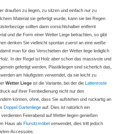
r draußen zu liegen, zu sitzen und einfach nur zu
chem Material sie gefertigt wurde, kann sie bei Regen
sterbezüge sollten dann vorsichtshalber entfernt
 und die Form einer Wetter Liege betrachten, so gibt
nen denken Sie vielleicht spontan zuerst an eine weiße
, damit man für das Verschieben der Wetter liege lediglich
Holz. In der Regel ist Holz aber schon das massivste und
emein gefertigt werden. Plastikliegen sind sicherlich das,
erden am häufigsten verwendet, da sie leicht zu
der
Wetter Liege
ist die Variante, bei der die
Lattenroste
druck auf Ihrer Fernbedienung nicht nur den
ändern können, ohne, dass Sie aufstehen und ruckartig an
ls
Doppel Gartenliege
auf. Dies ist natürlich ein
 verdienten Feierabend auf Wetter liegen genießen
 im Haus als
Flursitzmöbel
verwendet, dies tritt jedoch
Garten-Accessoire.