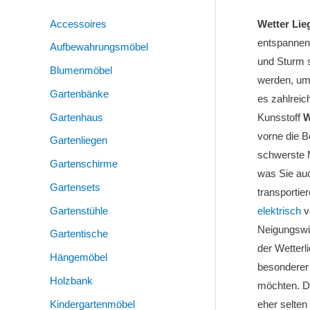
Accessoires
Wetter Lie
entspannen
Aufbewahrungsmöbel
und Sturm s
Blumenmöbel
werden, um 
Gartenbänke
es zahlreic
Gartenhaus
Kunsstoff
W
vorne die B
Gartenliegen
schwerste M
Gartenschirme
was Sie au
Gartensets
transportie
Gartenstühle
elektrisch
v
Neigungswin
Gartentische
der Wetterl
Hängemöbel
besonderer 
Holzbank
möchten. D
Kindergartenmöbel
eher selten