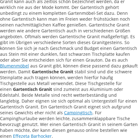
Granit kann auch als zeitlos schön bezeichnet werden, da er
wirklich nie aus der Mode kommt. Der Gartentisch gehört
unbedingt zu einem kompletten Gartenmöbel-Set dazu. Denn
ohne Gartentisch kann man im Freien weder frühstücken noch
seinen nachmittäglichen Kaffee genießen. Gartentische Granit
werden wie andere Gartentisch auch in verschiedenen Größen
angeboten. Oftmals werden Gartentische Granit maßgefertigt. Es
gibt im Übrigen verschiedene Sorten dieses Granitgesteins. So
können Sie sich je nach Geschmack und Budget einen Gartentisch
aus Stein mit einer dunklen, fast schwarzen Tischplatte kaufen
oder aber Sie entscheiden sich für einen Grauton. Da es auch
Blumenmöbel
aus Granit gibt, können diese passend dazu gekauft
werden. Damit
Gartentische Granit
stabil sind und die schwere
Steinplatte auch tragen können, werden hierfür häufig
Tischgestelle aus Metall verwendet. Diese Tischgestelle für
einen
Gartentisch Granit
sind zumeist aus Aluminium oder
Edelstahl. Beide Metalle sind recht wetterbeständig und
langlebig. Daher eignen sie sich optimal als Untergestell für einen
Gartentisch Granit. Ein Gartentisch Granit eignet sich aufgrund
seines Gewichts eher nicht als
Campingtisch
. Für
Campinghurlaube werden leichte, zusammenklappbare Tische
bevorzugt genutzt. Wer einen Gartentisch Granit in seinem Garten
haben möchte, der kann diesen genauso online bestellen wie
einen
Effezeta Barhocker
.