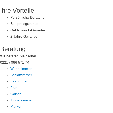
Zum
Ihre Vorteile
Inhalt
springen
Persönliche Beratung
Bestpreisgarantie
Geld-zurück-Garantie
2 Jahre Garantie
Beratung
Wir beraten Sie gerne!
0221 / 986 571 74
Wohnzimmer
Schlafzimmer
Esszimmer
Flur
Garten
Kinderzimmer
Marken