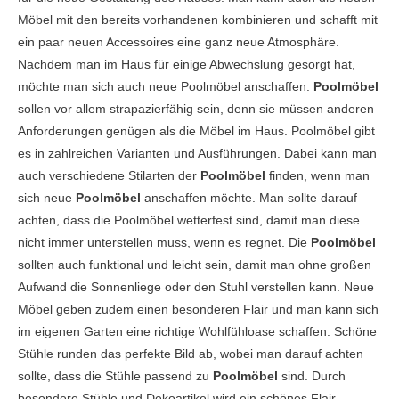
Möbel mit den bereits vorhandenen kombinieren und schafft mit
ein paar neuen Accessoires eine ganz neue Atmosphäre.
Nachdem man im Haus für einige Abwechslung gesorgt hat,
möchte man sich auch neue
Poolmöbel
anschaffen.
Poolmöbel
sollen vor allem strapazierfähig sein, denn sie müssen anderen
Anforderungen genügen als die Möbel im Haus.
Poolmöbel
gibt
es in zahlreichen Varianten und Ausführungen. Dabei kann man
auch verschiedene Stilarten der
Poolmöbel
finden, wenn man
sich neue
Poolmöbel
anschaffen möchte. Man sollte darauf
achten, dass die
Poolmöbel
wetterfest sind, damit man diese
nicht immer unterstellen muss, wenn es regnet. Die
Poolmöbel
sollten auch funktional und leicht sein, damit man ohne großen
Aufwand die Sonnenliege oder den Stuhl verstellen kann. Neue
Möbel geben zudem einen besonderen Flair und man kann sich
im eigenen Garten eine richtige Wohlfühloase schaffen. Schöne
Stühle runden das perfekte Bild ab, wobei man darauf achten
sollte, dass die Stühle passend zu
Poolmöbel
sind. Durch
besondere Stühle und Dekoartikel wird ein schönes Flair